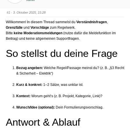
#1
· 3. Oktober 2025, 15:28
Willkommen! In diesem Thread sammelst du
Verständnisfragen
,
Grenzfälle
und
Vorschläge
zum Regelwerk.
Bitte
keine Moderationsmeldungen
(nutze dafür die Meldefunktion im
Beitrag) und keine allgemeinen Supportfragen.
So stellst du deine Frage
Bezug angeben:
Welche Regel/Passage meinst du? (z. B. „§3 Recht
& Sicherheit – Elektrik“)
Kurz & konkret:
1–2 Sätze, was unklar ist.
Kontext:
Worum geht’s (z. B. Projekt, Kategorie, Link)?
Wunsch/Idee (optional):
Dein Formulierungsvorschlag.
Antwort & Ablauf