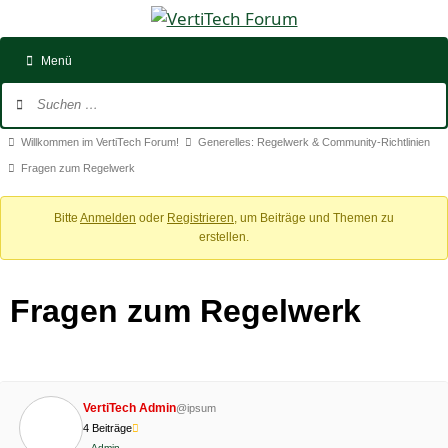
Zum
Inhalt
springen
Menü
Forum-
Navigation
Forum-
Willkommen im VertiTech Forum!
Generelles: Regelwerk & Community-Richtlinien
Breadcrumbs
Fragen zum Regelwerk
-
Bitte
Anmelden
oder
Registrieren
, um Beiträge und Themen zu
Du
erstellen.
bist
hier:
Fragen zum Regelwerk
VertiTech Admin
@ipsum
4 Beiträge
Admin