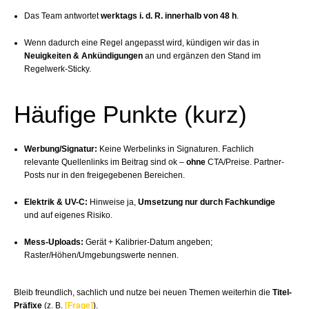
Das Team antwortet
werktags i. d. R. innerhalb von 48 h
.
Wenn dadurch eine Regel angepasst wird, kündigen wir das in
Neuigkeiten & Ankündigungen
an und ergänzen den Stand im
Regelwerk-Sticky.
Häufige Punkte (kurz)
Werbung/Signatur:
Keine Werbelinks in Signaturen. Fachlich
relevante Quellenlinks im Beitrag sind ok –
ohne
CTA/Preise. Partner-
Posts nur in den freigegebenen Bereichen.
Elektrik & UV-C:
Hinweise ja,
Umsetzung nur durch Fachkundige
und auf eigenes Risiko.
Mess-Uploads:
Gerät + Kalibrier-Datum angeben;
Raster/Höhen/Umgebungswerte nennen.
Bleib freundlich, sachlich und nutze bei neuen Themen weiterhin die
Titel-
Präfixe
(z. B.
[Frage]
).